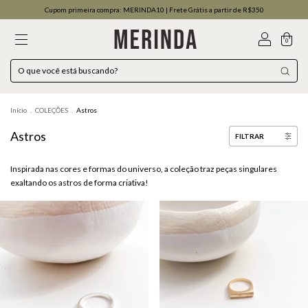
Cupom primeira compra: MERINDA10 | Frete Grátis a partir de R$350
0
Início
.
COLEÇÕES
.
Astros
Astros
FILTRAR
Inspirada nas cores e formas do universo, a coleção traz peças singulares
exaltando os astros de forma criativa!