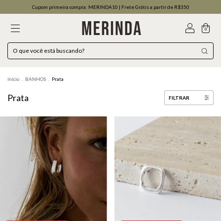
Cupom primeira compra: MERINDA10 | Frete Grátis a partir de R$350
0
Início
.
BANHOS
.
Prata
Prata
FILTRAR