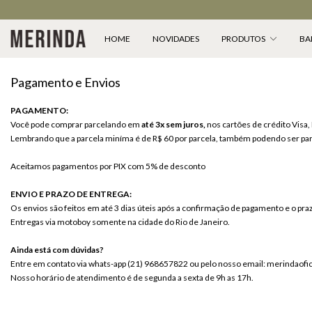
HOME
NOVIDADES
PRODUTOS
BA
Pagamento e Envios
PAGAMENTO:
Você pode comprar parcelando em
até 3x sem juros,
nos cartões de crédito Visa
Lembrando que a parcela miníma é de R$ 60 por parcela, também podendo ser par
Aceitamos pagamentos por PIX com 5% de desconto
ENVIO E PRAZO DE ENTREGA:
Os envios são feitos em até 3 dias úteis após a confirmação de pagamento e o pr
Entregas via motoboy somente na cidade do Rio de Janeiro.
Ainda está com dúvidas?
Entre em contato via
whats-app
(21) 968657822 ou pelo nosso email:
merindaofi
Nosso horário de atendimento é de segunda a sexta de 9h as 17h.