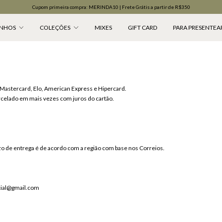
Cupom primeira compra: MERINDA10 | Frete Grátis a partir de R$350
NHOS
COLEÇÕES
MIXES
GIFT CARD
PARA PRESENTEA
, Mastercard, Elo, American Express e Hipercard.
celado em mais vezes com juros do cartão.
azo de entrega é de acordo com a região com base nos Correios.
cial@gmail.com