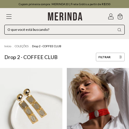
Cupom primeira compra: MERINDA10 | Frete Grátis a partir de R$350
0
Início
.
COLEÇÕES
.
Drop 2 - COFFEE CLUB
Drop 2 - COFFEE CLUB
FILTRAR