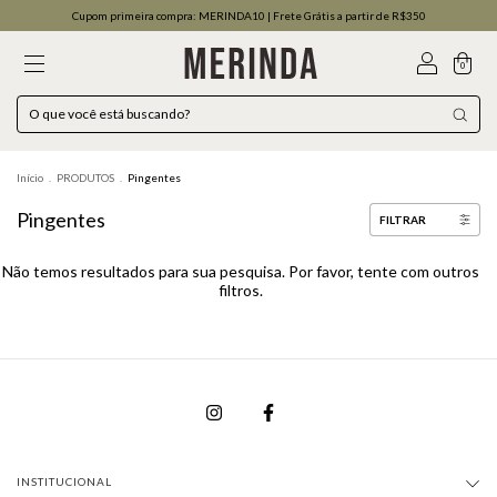
Cupom primeira compra: MERINDA10 | Frete Grátis a partir de R$350
0
Início
.
PRODUTOS
.
Pingentes
Pingentes
FILTRAR
Não temos resultados para sua pesquisa. Por favor, tente com outros
filtros.
INSTITUCIONAL