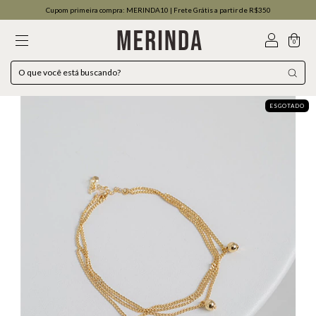
Cupom primeira compra: MERINDA10 | Frete Grátis a partir de R$350
0
ESGOTADO