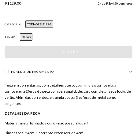
R$129,00
2
x de
R$64,50
sem juros
TORNOZELEIRAS
CATEGORIA
OURO
BANHO
FORMAS DE PAGAMENTO
Feita em correntarias, com detalhes que ocupam mais o tornozelo, a
tornozeleira Eferas é a peça com personalidade, para completar seus looks de
verão. Além das correntes, ela ainda possui 3 esferas de metal como
pingentes.
DETALHES DA PEÇA
Material: metal banhado a ouro - não possuí níquel!
Dimensões: 24cm + corrente extensora de 4cm