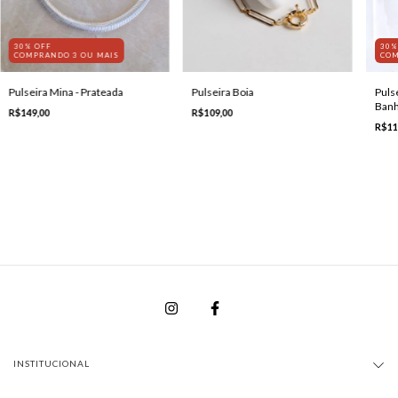
30% OFF
30%
COMPRANDO 3 OU MAIS
COM
Pulseira Mina - Prateada
Pulseira Boia
Puls
Banh
R$149,00
R$109,00
R$11
INSTITUCIONAL