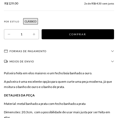
R$129,00
2
x de
R$64,50
sem juros
CLÁSSICO
POR ESTILO
FORMAS DE PAGAMENTO
MEIOS DE ENVIO
Pulseira feita em elos maiores e um fecho boia banhado a ouro.
A pulseira é uma excelente opção para quem curte uma peça moderna, já que
msitura o banho de ouro e o banho de prata.
DETALHES DA PEÇA
Material: metal banhado a prata com fecho banhado a prata
Dimensões: 20.3cm, com a possibilidade de usar mais justa por ser feita em
elos