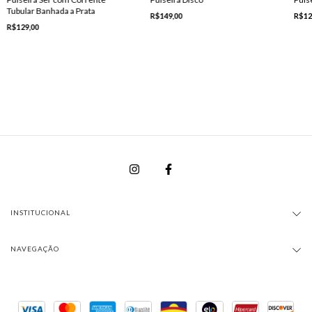
Tubular Banhada a Prata
R$149,00
R$12
R$129,00
INSTITUCIONAL
NAVEGAÇÃO