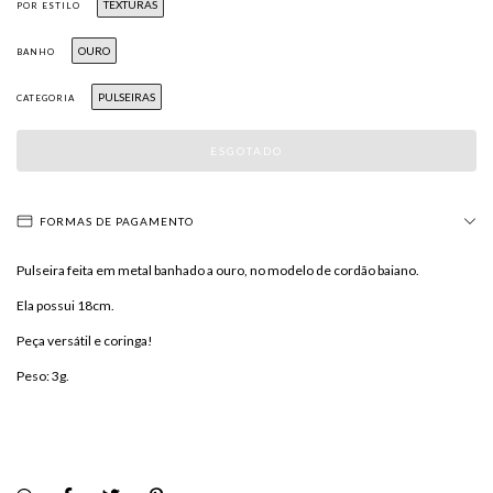
TEXTURAS
POR ESTILO
OURO
BANHO
PULSEIRAS
CATEGORIA
FORMAS DE PAGAMENTO
Pulseira feita em metal banhado a ouro, no modelo de cordão baiano.
Ela possui 18cm.
Peça versátil e coringa!
Peso: 3g.