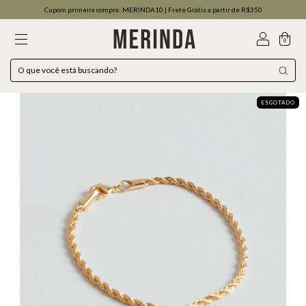
Cupom primeira compra: MERINDA10 | Frete Grátis a partir de R$350
0
ESGOTADO