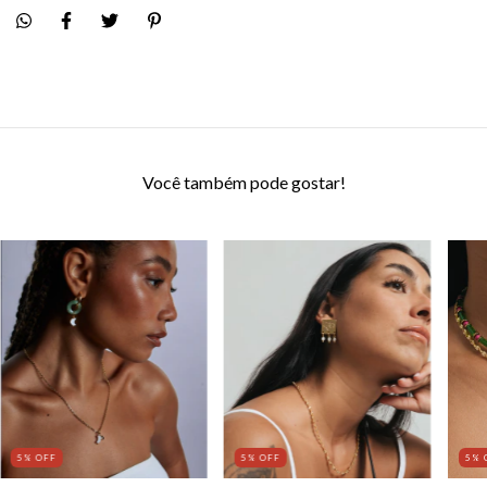
Você também pode gostar!
5
% OFF
5
% 
5
% OFF