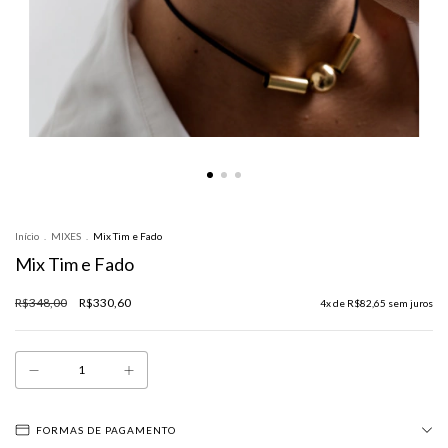
Início
.
MIXES
.
Mix Tim e Fado
Mix Tim e Fado
R$348,00
R$330,60
4
x de
R$82,65
sem juros
FORMAS DE PAGAMENTO