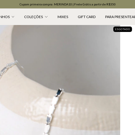
Cupom primeira compra: MERINDA10 | Frete Grátis a partir de R$350
NHOS
COLEÇÕES
MIXES
GIFT CARD
PARA PRESENTEA
ESGOTADO