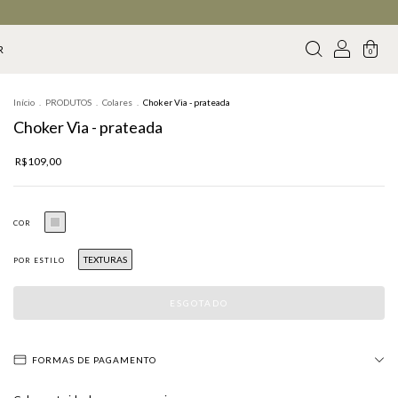
R
0
Início
.
PRODUTOS
.
Colares
.
Choker Via - prateada
Choker Via - prateada
R$109,00
COR
TEXTURAS
POR ESTILO
FORMAS DE PAGAMENTO