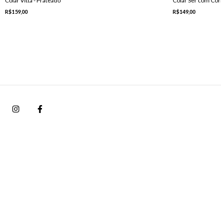
Colar Vitta - Prateado
Colar Ser com Cor
R$159,00
R$149,00