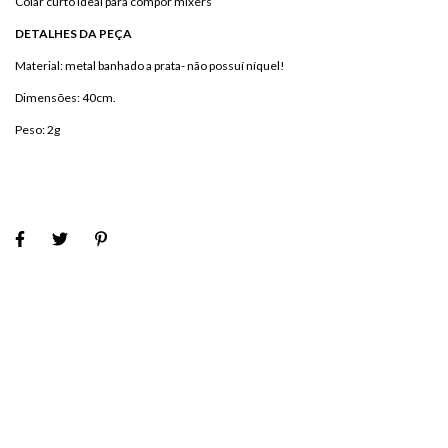
Colar curto ideal para compor mixers
DETALHES DA PEÇA
Material: metal banhado a prata- não possuí níquel!
Dimensões: 40cm.
Peso: 2g