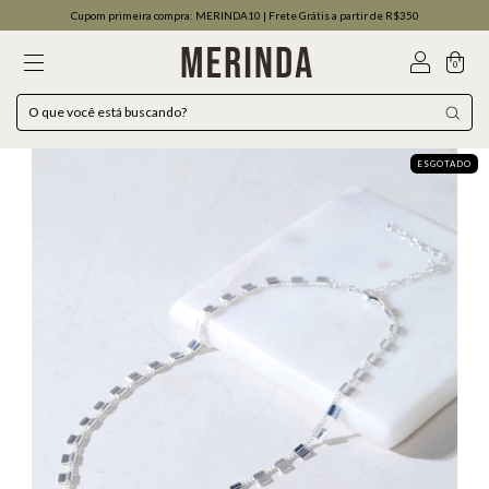
Cupom primeira compra: MERINDA10 | Frete Grátis a partir de R$350
0
ESGOTADO