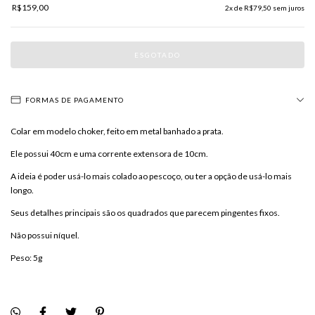
R$159,00
2
x de
R$79,50
sem juros
FORMAS DE PAGAMENTO
Colar em modelo choker, feito em metal banhado a prata.
Ele possui 40cm e uma corrente extensora de 10cm.
A ideia é poder usá-lo mais colado ao pescoço, ou ter a opção de usá-lo mais
longo.
Seus detalhes principais são os quadrados que parecem pingentes fixos.
Não possui níquel.
Peso: 5g