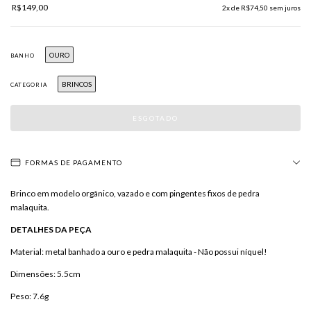
R$149,00
2
x de
R$74,50
sem juros
OURO
BANHO
BRINCOS
CATEGORIA
FORMAS DE PAGAMENTO
Brinco em modelo orgânico, vazado e com pingentes fixos de pedra
malaquita.
DETALHES DA PEÇA
Material: metal banhado a ouro e pedra malaquita - Não possui níquel!
Dimensões: 5.5cm
Peso: 7.6g