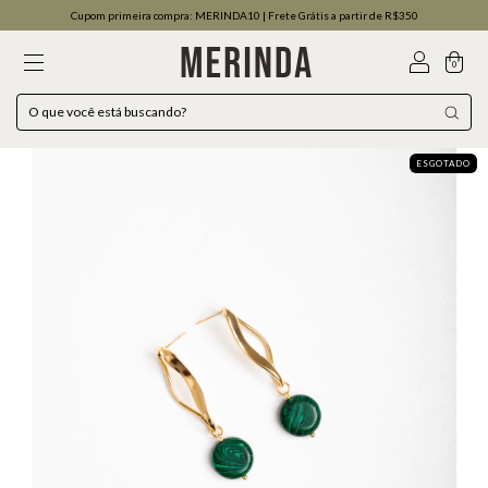
Cupom primeira compra: MERINDA10 | Frete Grátis a partir de R$350
0
ESGOTADO