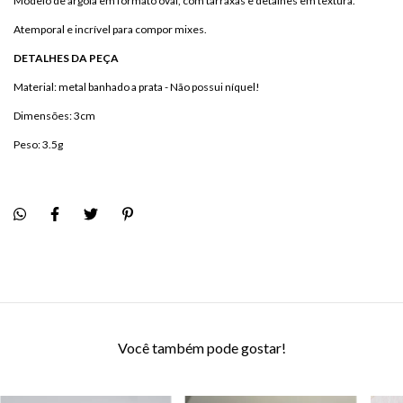
Modelo de argola em formato oval, com tarraxas e detalhes em textura.
Atemporal e incrível para compor mixes.
DETALHES DA PEÇA
Material: metal banhado a prata - Não possui níquel!
Dimensões: 3cm
Peso: 3.5g
Você também pode gostar!