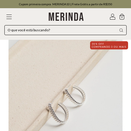
Cupom primeira compra: MERINDA10 | Frete Grátis a partir de R$350
0
30% OFF
COMPRANDO 3 OU MAIS