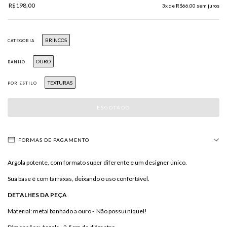
R$198,00
3
x de
R$66,00
sem juros
BRINCOS
CATEGORIA
OURO
BANHO
TEXTURAS
POR ESTILO
FORMAS DE PAGAMENTO
Argola potente, com formato super diferente e um designer único.
Sua base é com tarraxas, deixando o uso confortável.
DETALHES DA PEÇA
Material: metal banhado a ouro - Não possui níquel!