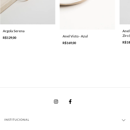
Argola Serena
Anel
Zirc
Anel Visto - Azul
R$129,00
Roxa
R$18
R$169,00
INSTITUCIONAL