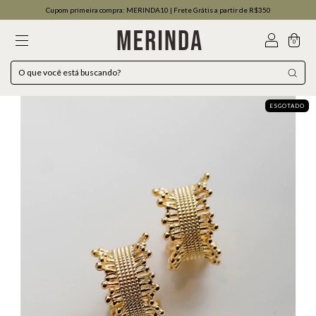
Cupom primeira compra: MERINDA10 | Frete Grátis a partir de R$350
0
ESGOTADO