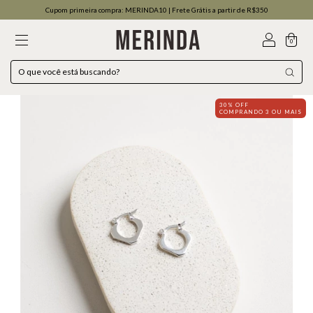
Cupom primeira compra: MERINDA10 | Frete Grátis a partir de R$350
0
30% OFF
COMPRANDO 3 OU MAIS