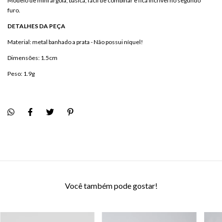
Modelo de mini argola, básica, fácil de combinar e fica incrível no segundo
furo.
DETALHES DA PEÇA
Material: metal banhado a prata - Não possui níquel!
Dimensões: 1.5cm
Peso: 1.9g
Você também pode gostar!