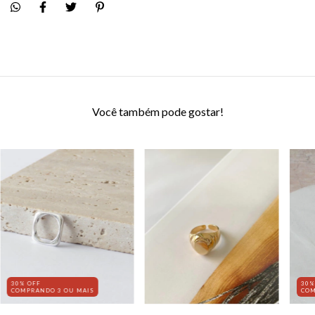
Você também pode gostar!
30% OFF
30%
COMPRANDO 3 OU MAIS
COM