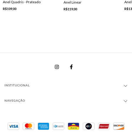
Anel Quadris - Prateado
Anel
Anel Linear
R$109,00
R$13
R$119,00
INSTITUCIONAL
NAVEGAÇÃO