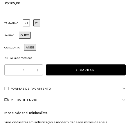
R$109,00
21
25
TAMANHO
OURO
BANHO
ANÉIS
CATEGORIA
Guia de medidas
FORMAS DE PAGAMENTO
MEIOS DE ENVIO
Modelo de anel minimalista.
Suas ondas trazem sofisticação e modernidade aos mixes de anéis.